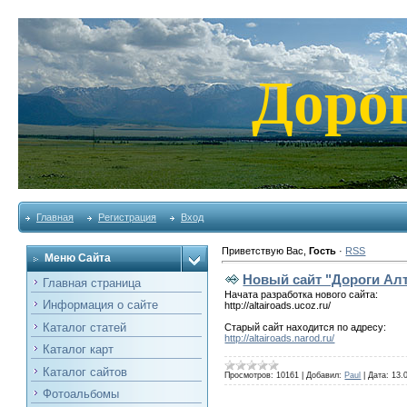
Доро
Главная
Регистрация
Вход
Приветствую Вас
,
Гость
·
RSS
Меню Сайта
Новый сайт "Дороги Ал
Главная страница
Начата разработка нового сайта:
Информация о сайте
http://altairoads.ucoz.ru/
Каталог статей
Старый сайт находится по адресу:
http://altairoads.narod.ru/
Каталог карт
Каталог сайтов
Просмотров:
10161
|
Добавил:
Paul
|
Дата:
13.
Фотоальбомы