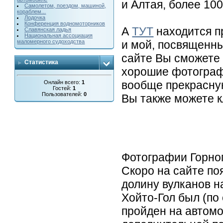
и Алтая, более 10
Cамолетом, поездом, машиной,
кораблем...
Лодочка
Конференция водномоторников
А
ТУТ
находится п
Славянская ладья
Национальная ассоциация
и мой, посвященн
маломерного судоходства
сайте Вы сможете
Статистика
хорошие фотограф
вообще прекрасную
Онлайн всего:
1
Гостей:
1
Пользователей:
0
Вы также можете к
Фотографии Горног
Скоро на сайте п
долину вулканов н
Хойто-Гол был (по
пройден на автомо