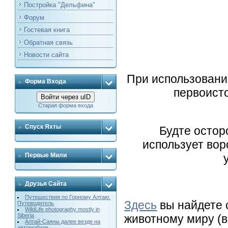
Постройка "Дельфина"
Форум
Гостевая книга
Обратная связь
Новости сайта
При использовани
Форма Входа
первоисто
Войти через uID
Старая форма входа
Спуск Яхты
Будте осторо
использует вор
Первые Мили
Друзья Сайта
Путешествия по Горному Алтаю.
Здесь
вы найдете 
Путеводитель
WildLife photography mostly in
животному миру (в
Siberia
Алтай-Саяны далее везде на
автомобиле