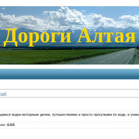
Дороги Алтая
узей
щимся водно-моторным делом, путешествиями и просто прогулками по воде, и уник
инг
:
0.0
/
0