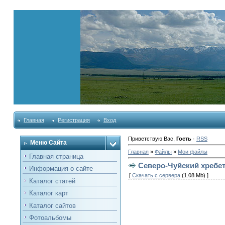
Главная
Регистрация
Вход
Приветствую Вас
,
Гость
·
RSS
Меню Сайта
Главная
»
Файлы
»
Мои файлы
Главная страница
Северо-Чуйский хребет,
Информация о сайте
[
Скачать с сервера
(1.08 Mb) ]
Каталог статей
Каталог карт
Каталог сайтов
Фотоальбомы