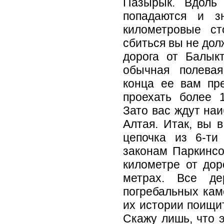
Пазырык. Вдоль 
попадаются и з
километровые ст
сбиться вы не дол
дорога от Балык
обычная полева
конца ее вам пр
проехать более 
Зато вас ждут на
Алтая. Итак, вы 
цепочка из 6-ти
законам Паркинсо
километре от дор
метрах. Все де
погребальных кам
их истории поищит
Скажу лишь, что э