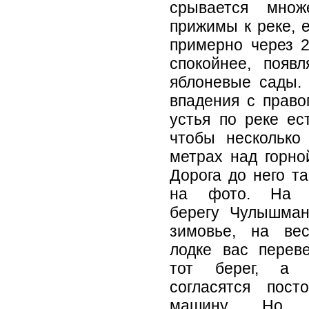
срывается множ
прижимы к реке, 
примерно через 2
спокойнее, появ
яблоневые сады.
впадения с право
устья по реке ес
чтобы несколько
метрах над горно
Дорога до него т
на фото.
На д
берегу Чулышман
зимовье, на вес
лодке вас перев
тот берег, а 
согласятся пост
машину. Но 