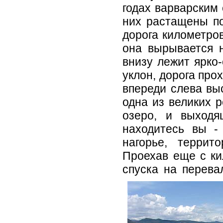
годах варварским
них растащены по
дорога километров
она вырывается н
внизу лежит ярко-
уклон, дорога про
впереди слева выс
одна из великих 
озеро, и выходя
находитесь вы -
нагорье, террит
Проехав еще с ки
спуска на перева