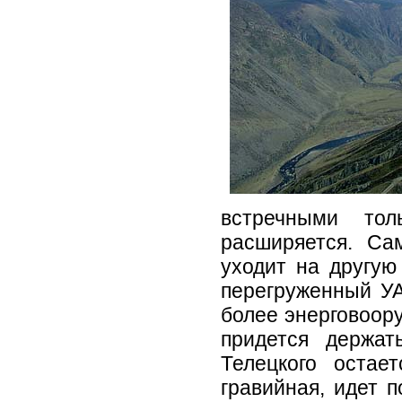
встречными тол
расширяется. Са
уходит на другую
перегруженный УА
более энерговоору
придется держа
Телецкого остае
гравийная, идет 