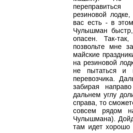
переправиться
резиновой лодке,
вас есть - в это
Чулышман быстр,
опасен. Так-так
позвольте мне з
майские праздник
на резиновой лодк
не пытаться и в
перевозчика. Дал
забирая направ
дальнем углу дол
справа, то сможет
совсем рядом н
Чулышмана). Дойд
там идет хорошо 