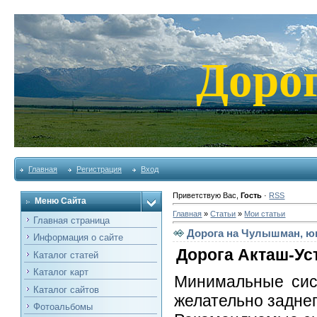
Доро
Главная
Регистрация
Вход
Приветствую Вас
,
Гость
·
RSS
Меню Сайта
Главная
»
Статьи
»
Мои статьи
Главная страница
Дорога на Чулышман, юг
Информация о сайте
Дорога Акташ-Ус
Каталог статей
Каталог карт
Минимальные сист
Каталог сайтов
желательно задне
Фотоальбомы