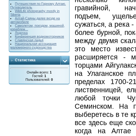
Путешествия по Горному Алтаю.
гравийной, на
Путеводитель
WildLife photography mostly in
подъем, ущел
Siberia
Алтай-Саяны далее везде на
автомобиле
сужаться, а река -
Cамолетом, поездом, машиной,
кораблем...
более бурной, пок
Лодочка
Конференция водномоторников
между двумя скал
Славянская ладья
Национальная ассоциация
это место извес
маломерного судоходства
расширяется - 
Статистика
торцами Айгулакск
на Улаганское п
Онлайн всего:
1
Гостей:
1
пределах 1700-
Пользователей:
0
лиственницей, ел
любой точки Чу
Семинском. На п
выберетесь в те к
все здесь еще ско
когда на Алтае