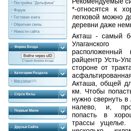
Рекомендуемые си
Постройка "Дельфина"
*-относятся к х
Форум
легковой можно до
Гостевая книга
деревни даже немн
Обратная связь
Новости сайта
Акташ - самый б
Улаганског
Форма Входа
расположенный 
Войти через uID
райцентр Усть-Ула
Старая форма входа
стороне от тракт
Категории Раздела
асфальтирован
Мои статьи
Акташа, общей д
[17]
км. Чтобы попасть
Спуск Яхты
нужно свернуть в 
налево, и, про
Первые Мили
попасть в хор
трассы ущелье.
Друзья Сайта
несколько кило