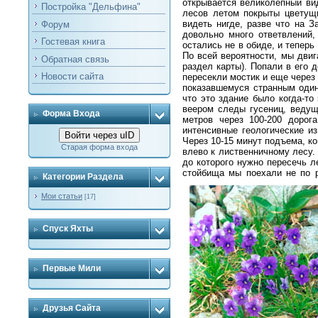
открывается великолепный ви
Постройка "Дельфина"
лесов летом покрыты цветущи
видеть нигде, разве что на 
Форум
довольно много ответвлений,
Гостевая книга
остались не в обиде, и теперь
По всей вероятности, мы двиг
Обратная связь
раздел карты). Попали в его 
Новости сайта
пересекли мостик и еще через
показавшемуся странным один
что это здание было когда-т
веером следы гусениц, ведущ
Форма Входа
метров через 100-200 дорог
интенсивные геологические и
Войти через uID
Через 10-15 минут подъема, к
Старая форма входа
влево к лиственничному лесу.
до которого нужно пересечь л
стойбища мы поехали не по р
Категории Раздела
Мои статьи
[17]
Спуск Яхты
Первые Мили
Друзья Сайта