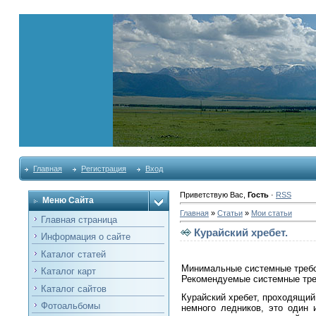
Главная
Регистрация
Вход
Приветствую Вас
,
Гость
·
RSS
Меню Сайта
Главная
»
Статьи
»
Мои статьи
Главная страница
Курайский хребет.
Информация о сайте
Каталог статей
Минимальные системные требо
Каталог карт
Рекомендуемые системные тре
Каталог сайтов
Курайский хребет, проходящий
Фотоальбомы
немного ледников, это один 