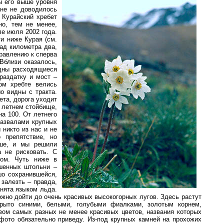
ы его выше уровня
мне не доводилось
 Курайский хребет
но, тем не менее,
ле июля 2002 года.
и ниже Курая (см.
зад километра два,
правлению к сперва
Вблизи оказалось,
идны расходящиеся
раздатку и мост –
ом хребте велись
о видны с тракта.
та, дорога уходит
а летнем стойбище,
на 100. От летнего
развалами крупных
 никто из нас и не
 препятствие, но
ьше, и мы решили
а не рисковать. С
ком. Чуть ниже в
ошенных штольни –
шо сохранившейся,
 залезть – правда,
анята языком льда.
ожно дойти до очень красивых высокогорных лугов. Здесь растут
крыто синими, белыми, голубыми фиалками, золотым корнем,
вом самых разных не менее красивых цветов, названия которых
 фото обязательно приведу. Из-под крупных камней на прохожих