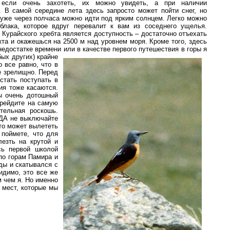
 если очень захотеть, их можно увидеть, а при наличии
. В самой середине лета здесь запросто может пойти снег, но
и уже через полчаса можно идти под ярким солнцем. Легко можно
облака, которое вдруг перевалит к вам из соседнего ущелья.
урайского хребта является доступность – достаточно отъехать
кта и окажешься на 2500 м над уровнем моря. Кроме того, здесь
недостатке времени или в качестве первого путешествия в горы я
бых других) крайне
 все равно, что в
ее зрелищно. Перед
стать поступать в
ия тоже касаются.
ы очень дотошный
ерейдите на самую
тельная роскошь.
ГДА не выключайте
что может вылететь
 поймете, что для
лезть на крутой и
сь первой школой
 по горам Памира и
ды и скатывался с
идимо, это все же
 чем я. Но именно
 мест, которые мы