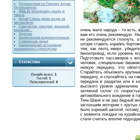
Путешествия по Горному Алтаю.
Путеводитель
WildLife photography mostly in
Siberia
Алтай-Саяны далее везде на
автомобиле
Cамолетом, поездом, машиной,
очень мало народа – то есть, 
кораблем...
Лодочка
вам его очень рекомендую.
На
Конференция водномоторников
не рекомендуется глохнуть, а
Славянская ладья
шторм ставить корабль бортом
Национальная ассоциация
тем, как лезть вверх, убедит
маломерного судоходства
бензопровод, если уровень ег
Подготовьте пассажиров к в
Статистика
человек, специальные башмак
низкую передачу, это облег
Старайтесь объезжать крупны
Онлайн всего:
1
передачу, и спускайтесь на са
Гостей:
1
передача в раздатке или в к
Пользователей:
0
высокого уровня адреналина 
затяжной склон со скорость
автомобильного вождения в гор
Тянь-Шаня и не раз бедный м
заглохшим мотором с крутых п
было хорошей школой, потому,
с момента поездки на курайск
стали считать вполне подход