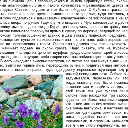
д на снежную цепь Северо-Чуйского и на всю Курайскую степь, склон
ми альпийскими лугами. Такого количества и разнообразия цветов 
Западных Саянах, но даже и там было победнее. С Чуйского тракта на
 мы попали в свое время немного не в то ущелье, куда хотелось, 
 я хочу поделиться с вами своими впечатлениями от той поездки в нача
ались вверх по ручью Таджилу, что впадает в Чую километрах в десят
долину мы так – доехали до Курая, развернулись, прошли по тракту на
 около километра повернули прямо к хребту по дорожке, ведущей по на
окому полуразрушенному зданию в два этажа у подножия предгорий. 
о командным пунктом танкового полигона – с его надстройки хорошо в
ие по направлению к горам. Около этого домика пришлось включать 
а начинает подъем на склон хребта. Надо сказать, что на Курайск
зыскания – следы из цепочек шурфов, уродующие склон хребта хорош
огда водитель ощущает себя скорее пилотом набирающего высоту самоле
 В лесу находится зимовье пастухов, но летом все они живут выше – н
ес, выйти на горные луга, перебродить ручей, и подняться еще метров 
ечке, а выше и правее, туда, где дорогу пересекает журчащая под 
камней невидимая река.
Сейчас бы
задумывался, пересекать ли это
тогда опыта у нас было помен
остановиться и разбить лагерь, 
этой точки мы уже гуляли пеш
склоне горы находятся три забр
одна из них была настолько хоро
что в нее можно без особого риска
она очень неглубока, и частично з
Если же идти вдоль реки вверх, м
маки, водосбор, выше – все по
горечавками, и огромным множест
все я и не смогу перечислить, но