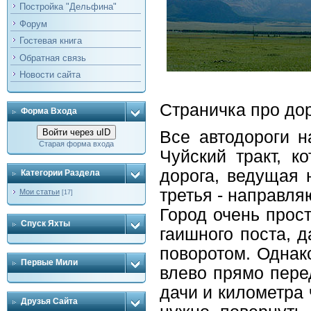
Постройка "Дельфина"
Форум
Гостевая книга
Обратная связь
Новости сайта
Страничка про дор
Форма Входа
Войти через uID
Все автодороги н
Старая форма входа
Чуйский тракт, к
дорога, ведущая 
Категории Раздела
третья - направля
Мои статьи
[17]
Город очень прос
Спуск Яхты
гаишного поста, д
поворотом. Однак
Первые Мили
влево прямо пере
дачи и километра 
Друзья Сайта