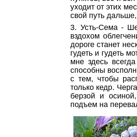
уходит от этих ме
свой путь дальше,
3. Усть-Сема - Ш
вздохом облегчен
дороге станет не
гудеть и гудеть м
мне здесь всегда
способны восполни
с тем, чтобы ра
только кедр. Чер
берзой и осиной,
подъем на перева