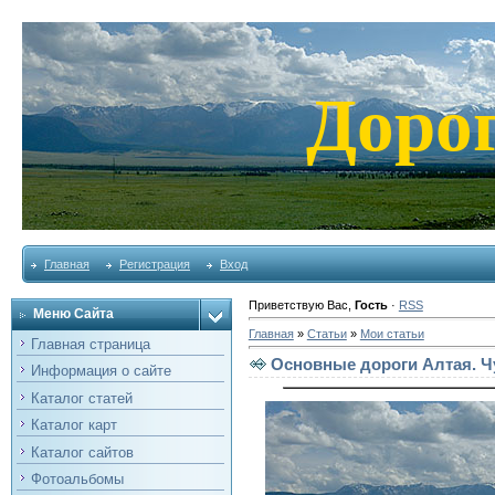
Доро
Главная
Регистрация
Вход
Приветствую Вас
,
Гость
·
RSS
Меню Сайта
Главная
»
Статьи
»
Мои статьи
Главная страница
Основные дороги Алтая. Чу
Информация о сайте
Каталог статей
Каталог карт
Каталог сайтов
Фотоальбомы