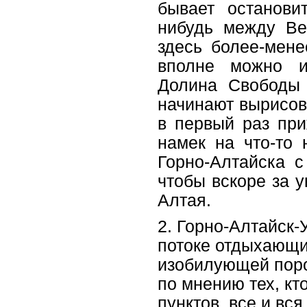
бывает останови
нибудь между Ве
здесь более-мене
вполне можно ис
Долина Свободы 
начинают вырисов
в первый раз при
намек на что-то
Горно-Алтайска с
чтобы вскоре за у
Алтая.
2. Горно-Алтайск-
потоке отдыхающи
изобилующей порог
по мнению тех, кт
пунктов, все и вс