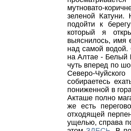
мутновато-коричн
зеленой Катуни. 
подойти к берегу
который я откр
выяснилось, имя 
над самой водой.
на Алтае - Белый 
чуть вперед по ш
Северо-Чуйского
собираетесь ехат
пониженной в гора
Акташе полно мага
же есть перегов
отходящей перпен
ущелью, справа по
этом
ЗДЕСЬ
. В п