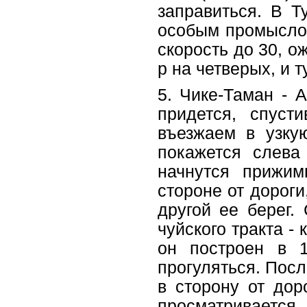
заправиться. В Т
особым промыслом
скорость до 30, о
р на четверых, и 
5. Чике-Таман - А
придется, спуст
въезжаем в узку
покажется слева
начнутся прижим
стороне от дороги
другой ее берег.
чуйского тракта -
он построен в 
прогуляться. Посл
в сторону от дор
просматривается