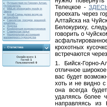
нужно повернуть
Путешествия по Горному Алтаю.
Телецкое -
ЗДЕС
Путеводитель
WildLife photography mostly in
Siberia
проехать через г
Алтай-Саяны далее везде на
автомобиле
Алтайска на Чуйск
Cамолетом, поездом, машиной,
кораблем...
Белокуриху, след
Лодочка
Конференция водномоторников
Славянская ладья
говорить о Чуйско
Национальная ассоциация
маломерного судоходства
асфальтированн
крохотных кусочк
Статистика
встречаются через
Онлайн всего:
1
Гостей:
1
1. Бийск-Горно-
Пользователей:
0
отличное широкое 
вас будет возможн
хоть и не видно с
она всегда буде
удаляясь более ч
направляясь из 