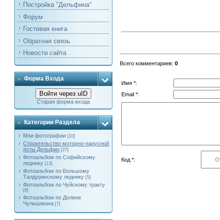
Постройка "Дельфина"
Форум
Гостевая книга
Обратная связь
Новости сайта
Всего комментариев
:
0
Форма Входа
Имя *:
Войти через uID
Email *:
Старая форма входа
Категории Раздела
Мои фотографии
[10]
Строительство моторно-парусной
яхты Дельфин
[27]
Фотоальбом по Софийскому
Код *:
леднику
[13]
Фотоальбом по Большому
Талдуринскому леднику
[5]
Фотоальбом по Чуйскому тракту
[8]
Фотоальбом по Долине
Чулышмана
[7]