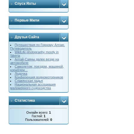
Спуск Яхты
Первые Мили
Друзья Сайта
Путешествия по Горному Алтаю.
Путеводитель
WildLife photography mostly in
Siberia
Алтай-Саяны далее везде на
автомобиле
Cамолетом, поездом, машиной,
кораблем...
Лодочка
Конференция водномоторников
Славянская ладья
Национальная ассоциация
маломерного судоходства
Статистика
Онлайн всего:
1
Гостей:
1
Пользователей:
0