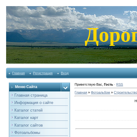
Доро
Главная
Регистрация
Вход
Приветствую Вас
,
Гость
·
RSS
Меню Сайта
Главная
»
Фотоальбом
»
Строительств
Главная страница
Н
Информация о сайте
Каталог статей
Каталог карт
Каталог сайтов
Фотоальбомы