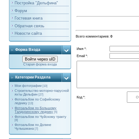
Постройка "Дельфина"
Форум
Гостевая книга
Обратная связь
Новости сайта
Всего комментариев
:
0
Имя *:
Форма Входа
Email *:
Войти через uID
Старая форма входа
Категории Раздела
Мои фотографии
[10]
Строительство моторно-парусной
яхты Дельфин
[27]
Код *:
Фотоальбом по Софийскому
леднику
[13]
Фотоальбом по Большому
Талдуринскому леднику
[5]
Фотоальбом по Чуйскому тракту
[8]
Фотоальбом по Долине
Чулышмана
[7]