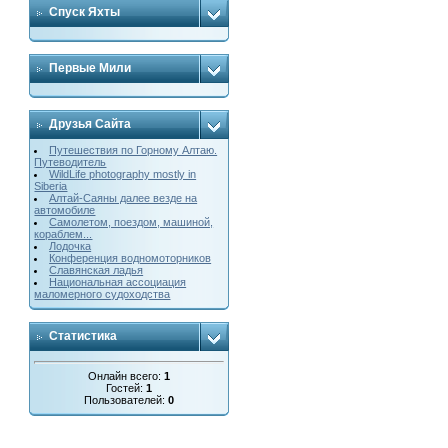
Спуск Яхты
Первые Мили
Друзья Сайта
Путешествия по Горному Алтаю.
Путеводитель
WildLife photography mostly in
Siberia
Алтай-Саяны далее везде на
автомобиле
Cамолетом, поездом, машиной,
кораблем...
Лодочка
Конференция водномоторников
Славянская ладья
Национальная ассоциация
маломерного судоходства
Статистика
Онлайн всего:
1
Гостей:
1
Пользователей:
0