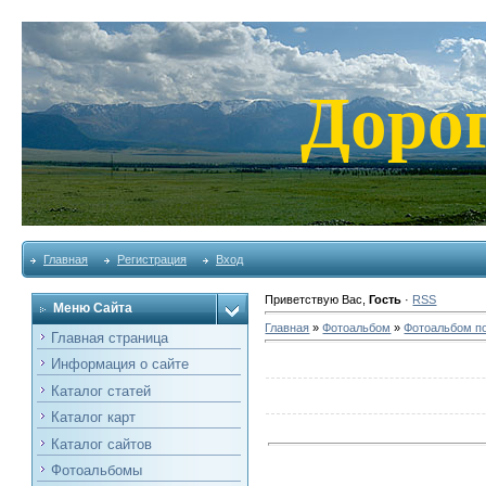
Доро
Главная
Регистрация
Вход
Приветствую Вас
,
Гость
·
RSS
Меню Сайта
Главная
»
Фотоальбом
»
Фотоальбом п
Главная страница
Информация о сайте
Каталог статей
Каталог карт
Каталог сайтов
Фотоальбомы