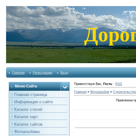
Доро
Главная
Регистрация
Вход
Приветствую Вас
,
Гость
·
RSS
Меню Сайта
Главная
»
Фотоальбом
»
Строительств
Главная страница
Приклеена п
Информация о сайте
Каталог статей
Каталог карт
Каталог сайтов
Фотоальбомы