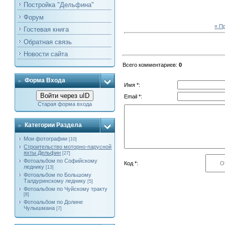
Постройка "Дельфина"
Форум
« П
Гостевая книга
Обратная связь
Новости сайта
Всего комментариев
:
0
Форма Входа
Имя *:
Войти через uID
Email *:
Старая форма входа
Категории Раздела
Мои фотографии
[10]
Строительство моторно-парусной
яхты Дельфин
[27]
Фотоальбом по Софийскому
Код *:
леднику
[13]
Фотоальбом по Большому
Талдуринскому леднику
[5]
Фотоальбом по Чуйскому тракту
[8]
Фотоальбом по Долине
Чулышмана
[7]