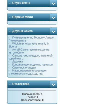
Спуск Яхты
Первые Мили
Друзья Сайта
Путешествия по Горному Алтаю.
Путеводитель
WildLife photography mostly in
Siberia
Алтай-Саяны далее везде на
автомобиле
Cамолетом, поездом, машиной,
кораблем...
Лодочка
Конференция водномоторников
Славянская ладья
Национальная ассоциация
маломерного судоходства
Статистика
Онлайн всего:
1
Гостей:
1
Пользователей:
0