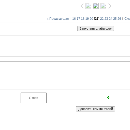
« Предыдущая
|
16
17
18
19
20
[
21
]
22
23
24
25
26
|
Сл