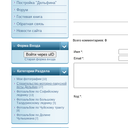
Постройка "Дельфина"
Форум
Гостевая книга
Обратная связь
Новости сайта
Всего комментариев
:
0
Форма Входа
Имя *:
Войти через uID
Email *:
Старая форма входа
Категории Раздела
Мои фотографии
[10]
Строительство моторно-парусной
яхты Дельфин
[27]
Фотоальбом по Софийскому
леднику
[13]
Код *:
Фотоальбом по Большому
Талдуринскому леднику
[5]
Фотоальбом по Чуйскому тракту
[8]
Фотоальбом по Долине
Чулышмана
[7]