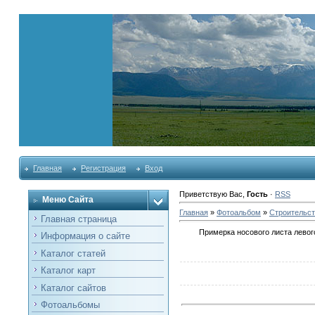
Главная
Регистрация
Вход
Приветствую Вас
,
Гость
·
RSS
Меню Сайта
Главная
»
Фотоальбом
»
Строительст
Главная страница
Примерка носового листа левого
Информация о сайте
Каталог статей
Каталог карт
Каталог сайтов
Фотоальбомы