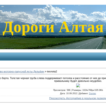
Дороги Алтая
во моторно-парусной яхты Дельфин
» tesnota2
 борта. Толстая черная труба слева поддерживает потолок и расстояние от нее до пр
привальнику будет довольно неудобно.
Просмотров
: 586 |
Размеры
: 1024x768px/195.9Kb
Дата
: 10.09.2012 |
Добавил
:
Dornier
Просмотреть фотографию в реальном размер