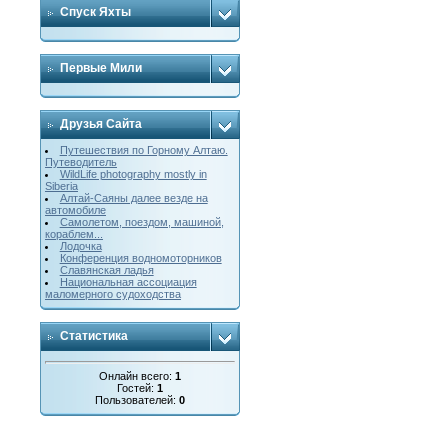
Спуск Яхты
Первые Мили
Друзья Сайта
Путешествия по Горному Алтаю.
Путеводитель
WildLife photography mostly in
Siberia
Алтай-Саяны далее везде на
автомобиле
Cамолетом, поездом, машиной,
кораблем...
Лодочка
Конференция водномоторников
Славянская ладья
Национальная ассоциация
маломерного судоходства
Статистика
Онлайн всего:
1
Гостей:
1
Пользователей:
0