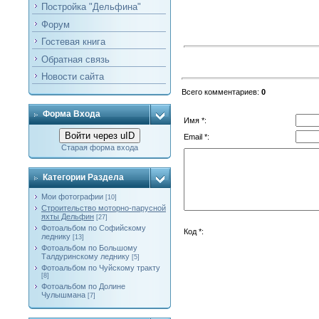
Постройка "Дельфина"
Форум
Гостевая книга
Обратная связь
Новости сайта
Всего комментариев
:
0
Форма Входа
Имя *:
Войти через uID
Email *:
Старая форма входа
Категории Раздела
Мои фотографии
[10]
Строительство моторно-парусной
яхты Дельфин
[27]
Фотоальбом по Софийскому
Код *:
леднику
[13]
Фотоальбом по Большому
Талдуринскому леднику
[5]
Фотоальбом по Чуйскому тракту
[8]
Фотоальбом по Долине
Чулышмана
[7]