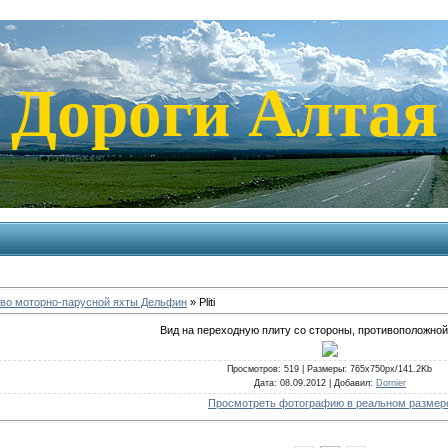
Дороги Алтая
во моторно-парусной яхты Дельфин
» Pliti
Вид на переходную плиту со стороны, противоположной
Просмотров
: 519 |
Размеры
: 765x750px/141.2Kb
Дата
: 08.09.2012 |
Добавил
:
Dornier
Просмотреть фотографию в реальном размер