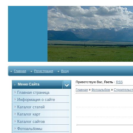
Главная
Регистрация
Вход
Приветствую Вас
,
Гость
·
RSS
Меню Сайта
Главная
»
Фотоальбом
»
Строительст
Главная страница
Информация о сайте
Каталог статей
Каталог карт
Каталог сайтов
Фотоальбомы