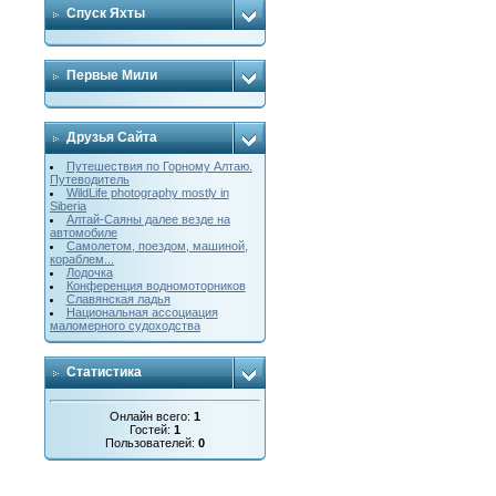
Спуск Яхты
Первые Мили
Друзья Сайта
Путешествия по Горному Алтаю.
Путеводитель
WildLife photography mostly in
Siberia
Алтай-Саяны далее везде на
автомобиле
Cамолетом, поездом, машиной,
кораблем...
Лодочка
Конференция водномоторников
Славянская ладья
Национальная ассоциация
маломерного судоходства
Статистика
Онлайн всего:
1
Гостей:
1
Пользователей:
0